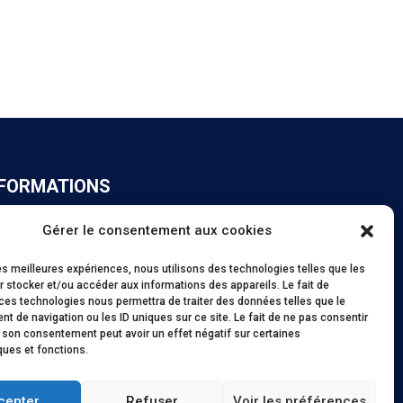
NFORMATIONS
Gérer le consentement aux cookies
tions légales
itique de confidentialité
les meilleures expériences, nous utilisons des technologies telles que les
itique de cookies
 stocker et/ou accéder aux informations des appareils. Le fait de
ces technologies nous permettra de traiter des données telles que le
 de navigation ou les ID uniques sur ce site. Le fait de ne pas consentir
lisation : Concept Web Studio
r son consentement peut avoir un effet négatif sur certaines
ques et fonctions.
cepter
Refuser
Voir les préférences