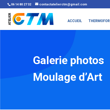
06 14 80 27 32
contactatelierctm@gmail.com
ACCUEIL
THERMOFOR
Galerie photos
Moulage d’Art