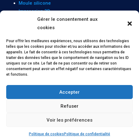
Moule silicone
Impression 3D
Moulage de moules alimentaires
Gérer le consentement aux
Moulage d’Art
cookies
Sculpture
Pour offrir les meilleures expériences, nous utilisons des technologies
telles que les cookies pour stocker et/ou accéder aux informations des
appareils. Le fait de consentir à ces technologies nous permettra de
INFORMATIONS
traiter des données telles que le comportement de navigation ou les ID
uniques sur ce site. Le fait de ne pas consentir ou de retirer son
consentement peut avoir un effet négatif sur certaines caractéristiques
Mentions légales
et fonctions.
Politique de confidentialité
Politique de cookies
Accepter
Réalisation : Concept Web Studio
Refuser
Voir les préférences
© Atelier CTM I 2019 – 2025
Politique de cookies
Politique de confidentialité